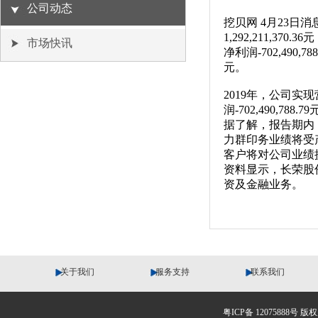
公司动态
挖贝网 4月23日
1,292,211,37
市场快讯
净利润-702,490,
元。
2019年，公司实现营
润-702,490,788.
据了解，报告期内
力群印务业绩将受
客户将对公司业绩
资料显示，长荣股
资及金融业务。
关于我们
服务支持
联系我们
公司简介
服务理念
咨询留言
粤ICP备 12075888号 
公司理念
服务指南
服务地图