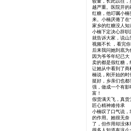
较量，长此以往，
越严重。医院开的
红糖，他叮嘱小楠
来。小楠厌倦了在
家乡的红糖没人知
小楠下定决心辞职
就告诉大家，说山
视频不长 ，看完
后来我问她到底为
因为爷爷年纪已大
卖的都是假红糖，
让她从中看到了商
楠说，刚开始的时
挺好，乡亲们也都
强，做成一个有影
富！
假货满天飞，真货
匠心精神难传承
小楠叹了口气说，
的作用。她很无奈
了，但作用却没体
很多人知道有这么