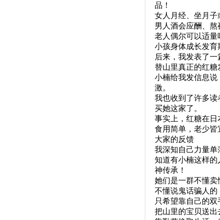
品！
女人月经、坐月子
男人酒会应酬、熬
老人偶尔可以适量
小孩身体成长发育
后来，我发表了一
替山里真正的红糖
小楠给我发信息说
激。
我也收到了许多读
买她这家了。
事实上，红糖在日
食用简单，老少皆
大家的反馈
我深知自己力量单
知道有小楠这样的
神传承！
她们是一群不懂卖
不懂说鬼话骗人的
只希望靠自己的双
把山里的宝贝送出