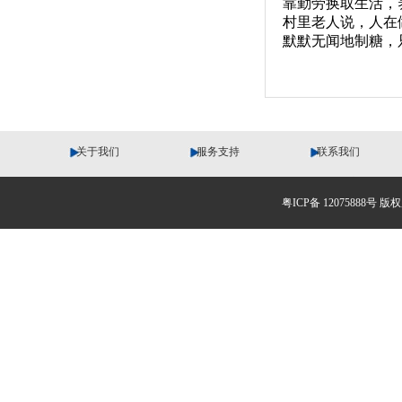
靠勤劳换取生活，
村里老人说，人在
默默无闻地制糖，
关于我们
服务支持
联系我们
公司简介
服务理念
咨询留言
粤ICP备 12075888号 
公司理念
服务指南
服务地图
团队文化
咨询反馈
联系方式
荣誉资质
企业视频