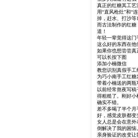
真正的红糖其工艺
用“直风枪灶”和
掉，赶水、打沙等
而古法制作的红糖
道！
年轻一辈觉得这门
这么好的东西在他
如果你也想尝尝真
可以长按下图
添加小楠微信
教您识别真假手工
为巧小南手工红糖
带着小楠送的两瓶
以前经常熬夜写稿
得粗糙了。刚好小
确实不错。
差不多喝了半个月
好，感觉皮肤都变
女人总是会在意外
倒解决了我的困恼
亲身验证的改变让