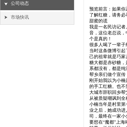
公司动态
预览前言：如果你
了解红糖，请务必
市场快讯
甜蜜的谎
我是一名民访记者
音，这位老总说，
个是真的！
很多人喝了一辈子
当时这条微博引起
己的祖辈就是巧家
糖大都是赤砂糖，
系都没有，都是纯
帮乡亲们做个宣传
刚开始我以为小楠
的手工红糖。也不
大城市辞职回乡帮
从被质疑嘲讽到全
小楠当年是村里第
业之后，她成功进
司，最终在一家小
要想在“魔都”上