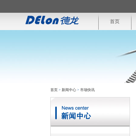
首页
首页
>
新闻中心
>
市场快讯