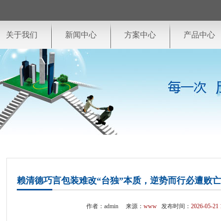
关于我们
新闻中心
方案中心
产品中心
赖清德巧言包装难改“台独”本质，逆势而行必遭败亡
作者：admin 来源：
www
发布时间：
2026-05-21 