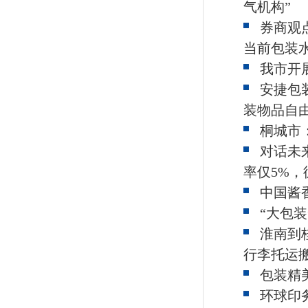
气机构”
券商观
当前包装
我市开
安捷包
装物品自
桐城市
对话未
率仅5%
中国酱
“大包
淮南到
行李托运
包装精
环球印