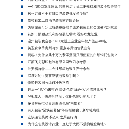
一个N95口罩卖68元 涉事药店：员工把规格和包装个数弄错了
郴州订做不干胶封口包装袋批发多少钱?
攀枝花加工自动包装卷材详细介绍
为啥罐装可乐比瓶装更好喝？原来包装真的会改变汽水味道
花旗：限塑政策利好包装纸需求 看好玖龙纸业
温州包装联合会：611家规上企业全年总产值超400亿
美盈森牵手贵州习水 重点布局酒包装业务
揭秘！为什么几十万的翡翠蛋面只用便宜的白纸铜托包装？
江苏飞龙彩印包装有限公司到习水考察
淮安福施特——专注纸箱包装生产十余年
深度讨论：赛事应该包装拳手吗？
快递包装回收缘何冷热不均
最后一“脉”仍未打通 快递包装“绿色化”还需过几关？
@湘潭人，快递拆箱后，你把包装扔哪儿了？
茅台带头推动贵州白酒包装“向黔看”
有人包装“区块链养猪”等招摇撞骗，新华社痛批
让快递包装循环起来 太原在行动
为什么包装设计行业一直处于大而不强的尴尬境地？