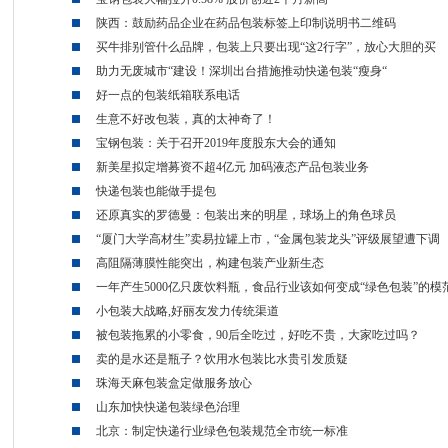
陕西：鼓励药品企业在药品包装标签上印制说明书二维码
买牛排别管什么品牌，包装上只要出现“这2行字”，放心大胆的买
助力无废城市“建设！深圳出台措施推动快递包装“瘦身“
好一点的包装纸箱联系电话
生意不好改包装，真的太神奇了！
宝钢包装：关于召开2019年度股东大会的通知
新美星拟定增募资不超4亿元 加码液态产品包装业务
快递包装也能做手提包
还原真实的罗德曼：包装出来的明星，球场上的角色球员
“厦门大学高材生”卖易拉罐上市，“金属包装龙头”评级展望遭下调
高阻隔薄膜性能突出，构建包装产业新生态
一年产生5000亿只废饮料瓶，食品行业该如何变成“绿色包装”的模
小包装大战略,好丽友发力传统渠道
被包装拖累的小零食，90后全吃过，好吃不贵，大家吃过吗？
卖的是水还是瓶子？饮用水包装比水贵引发质疑
珠海天麻包装盒定做服务放心
山东加快快递包装绿色治理
北京：制定快递行业绿色包装规范全市统一标准